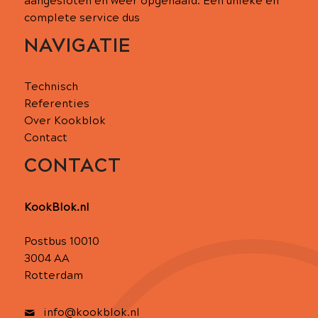
aangesloten en weer opgehaald. Een unieke en
complete service dus
NAVIGATIE
Technisch
Referenties
Over Kookblok
Contact
CONTACT
KookBlok.nl
Postbus 10010
3004 AA
Rotterdam
info@kookblok.nl