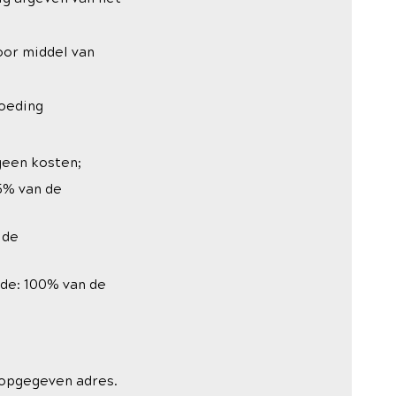
oor middel van
goeding
geen kosten;
5% van de
 de
de: 100% van de
 opgegeven adres.