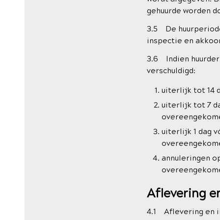
gehuurde worden do
3.5 De huurperiode
inspectie en akkoo
3.6 Indien huurder
verschuldigd:
uiterlijk tot 
uiterlijk tot 
overeengekome
uiterlijk 1 da
overeengekome
annuleringen o
overeengekome
Aflevering en
4.1 Aflevering en 