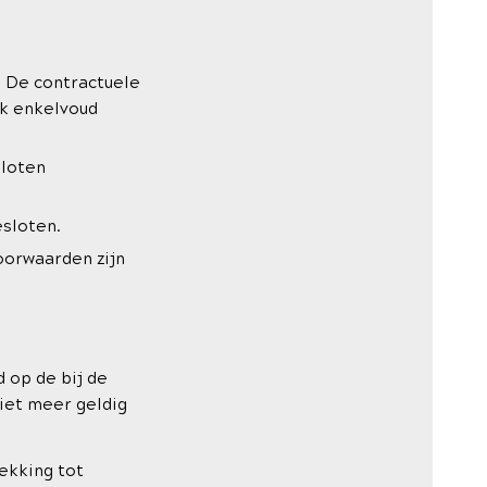
. De contractuele
jk enkelvoud
sloten
esloten.
oorwaarden zijn
 op de bij de
iet meer geldig
ekking tot