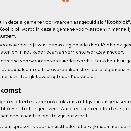
t in deze algemene voorwaarden aangeduid als “
Kookblok
”
 Kookblok wordt in deze algemene voorwaarden in manneli
uurder
”.
oorwaarden zijn van toepassing op alle door Kookblok ge
ten en in net kader daarvan verrichte werkzaamheden.
lgemene voorwaarden van huurder wordt uitdrukkelijk uitg
 het bepaalde in de huurovereenkomst en deze algemene v
ndien schriftelijk bevestigd door Kookblok.
nkomst
en en offertes van Kookblok zijn vrijblijvend en gebaseerd
blok verstrekte gegevens. Aanbiedingen en offertes zijn n
nnen één maand na afgifte zijn aanvaard.
t aansprakelijk voor onjuistheden of afwijkingen met betr