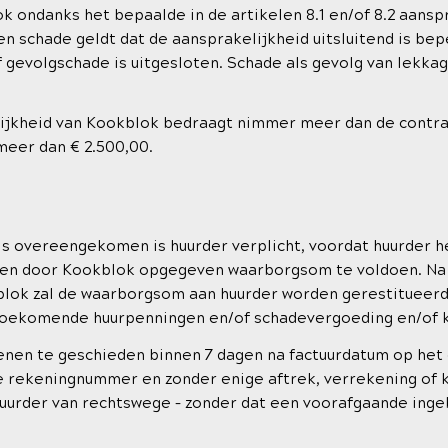
 ondanks het bepaalde in de artikelen 8.1 en/of 8.2 aanspr
n schade geldt dat de aansprakelijkheid uitsluitend is bep
f gevolgschade is uitgesloten. Schade als gevolg van lekkage
jkheid van Kookblok bedraagt nimmer meer dan de contrac
 meer dan € 2.500,00.
is overeengekomen is huurder verplicht, voordat huurder h
en door Kookblok opgegeven waarborgsom te voldoen. Na a
lok zal de waarborgsom aan huurder worden gerestitueerd
toekomende huurpenningen en/of schadevergoeding en/of 
nen te geschieden binnen 7 dagen na factuurdatum op het
 rekeningnummer en zonder enige aftrek, verrekening of ko
 huurder van rechtswege – zonder dat een voorafgaande inge
.