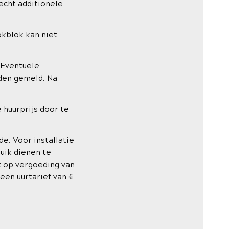
recht additionele
okblok kan niet
 Eventuele
rden gemeld. Na
 huurprijs door te
e. Voor installatie
ruik dienen te
t op vergoeding van
en uurtarief van €