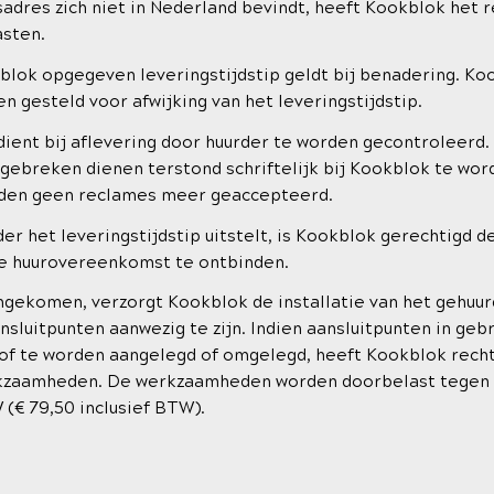
sadres zich niet in Nederland bevindt, heeft Kookblok het 
asten.
lok opgegeven leveringstijdstip geldt bij benadering. Ko
n gesteld voor afwijking van het leveringstijdstip.
ient bij aflevering door huurder te worden gecontroleerd.
gebreken dienen terstond schriftelijk bij Kookblok te wo
den geen reclames meer geaccepteerd.
er het leveringstijdstip uitstelt, is Kookblok gerechtigd de
de huurovereenkomst te ontbinden.
gekomen, verzorgt Kookblok de installatie van het gehuurd
nsluitpunten aanwezig te zijn. Indien aansluitpunten in geb
of te worden aangelegd of omgelegd, heeft Kookblok rech
kzaamheden. De werkzaamheden worden doorbelast tegen e
 (€ 79,50 inclusief BTW).