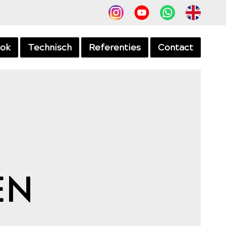
Insta
Youtube
Whatsapp
EN
lok
Technisch
Referenties
Contact
EN