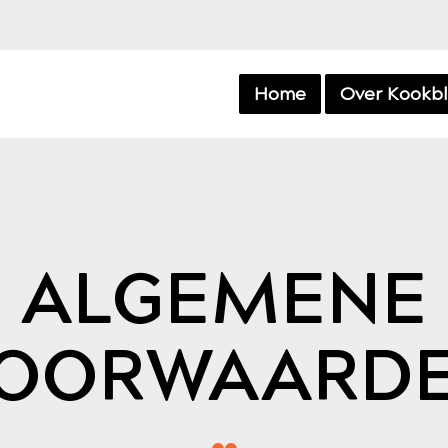
Home
Over Kookb
ALGEMENE
OORWAARD