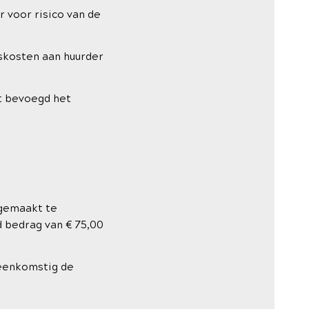
 voor risico van de
gskosten aan huurder
et bevoegd het
ngemaakt te
d bedrag van € 75,00
reenkomstig de