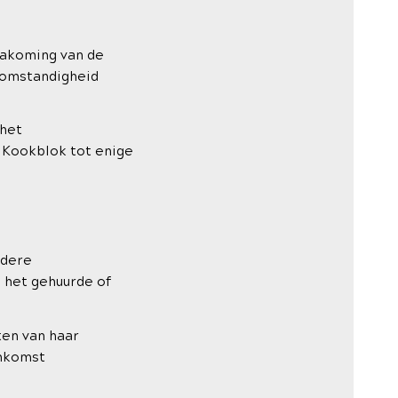
nakoming van de
 omstandigheid
 het
t Kookblok tot enige
edere
 het gehuurde of
ten van haar
enkomst