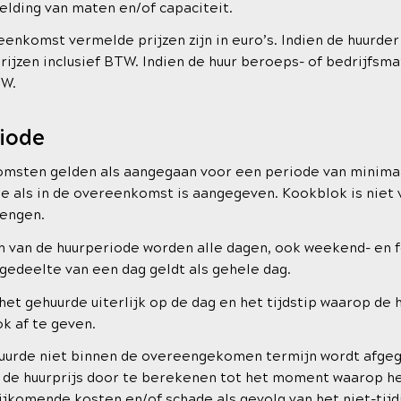
elding van maten en/of capaciteit.
enkomst vermelde prijzen zijn in euro’s. Indien de huurder 
rijzen inclusief BTW. Indien de huur beroeps- of bedrijfsmat
TW.
riode
sten gelden als aangegaan voor een periode van minimaa
e als in de overeenkomst is aangegeven. Kookblok is niet 
lengen.
n van de huurperiode worden alle dagen, ook weekend- en 
edeelte van een dag geldt als gehele dag.
het gehuurde uiterlijk op de dag en het tijdstip waarop d
k af te geven.
uurde niet binnen de overeengekomen termijn wordt afgeg
 de huurprijs door te berekenen tot het moment waarop h
jkomende kosten en/of schade als gevolg van het niet-tijd