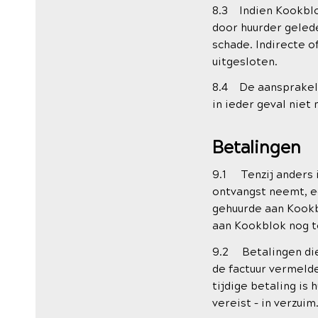
8.3 Indien Kookblok
door huurder gelede
schade. Indirecte o
uitgesloten.
8.4 De aansprakeli
in ieder geval niet
Betalingen
9.1 Tenzij anders 
ontvangst neemt, e
gehuurde aan Kookb
aan Kookblok nog 
9.2 Betalingen die
de factuur vermelde
tijdige betaling is
vereist – in verzuim