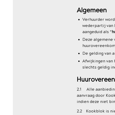
Algemeen
Verhuurder word
wederpartij van
aangeduid als “
h
Deze algemene v
huurovereenkoms
De gelding van a
Afwijkingen van
slechts geldig i
Huuroveree
2.1 Alle aanbieding
aanvraag door Kook
indien deze niet bi
2.2 Kookblok is nie