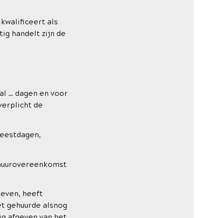
kwalificeert als
ig handelt zijn de
l … dagen en voor
verplicht de
feestdagen,
e huurovereenkomst
even, heeft
et gehuurde alsnog
ig afgeven van het