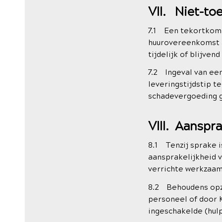
VII. Niet-to
7.1 Een tekortkomi
huurovereenkomst a
tijdelijk of blijven
7.2 Ingeval van ee
leveringstijdstip 
schadevergoeding g
VIII. Aanspra
8.1 Tenzij sprake i
aansprakelijkheid 
verrichte werkzaam
8.2 Behoudens opze
personeel of door 
ingeschakelde (hul